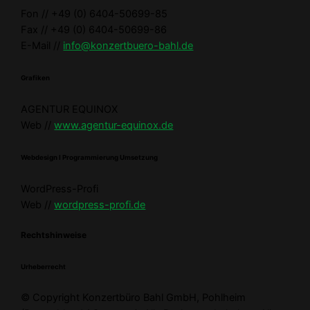
Fon // +49 (0) 6404-50699-85
Fax // +49 (0) 6404-50699-86
E-Mail //
info@konzertbuero-bahl.de
Grafiken
AGENTUR EQUINOX
Web //
www.agentur-equinox.de
Webdesign I Programmierung Umsetzung
WordPress-Profi
Web //
wordpress-profi.de
Rechtshinweise
Urheberrecht
© Copyright Konzertbüro Bahl GmbH, Pohlheim