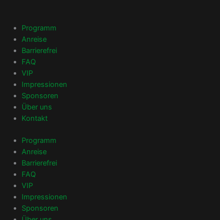
Zum
Inhalt
springen
Programm
Anreise
Barrierefrei
FAQ
VIP
Impressionen
Sponsoren
Über uns
Kontakt
Programm
Anreise
Barrierefrei
FAQ
VIP
Impressionen
Sponsoren
Über uns