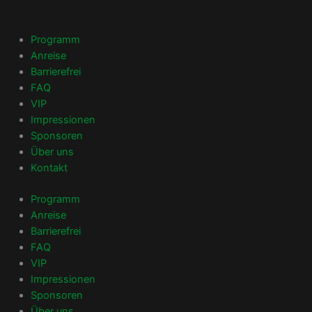
Zum
Inhalt
springen
Programm
Anreise
Barrierefrei
FAQ
VIP
Impressionen
Sponsoren
Über uns
Kontakt
Programm
Anreise
Barrierefrei
FAQ
VIP
Impressionen
Sponsoren
Über uns