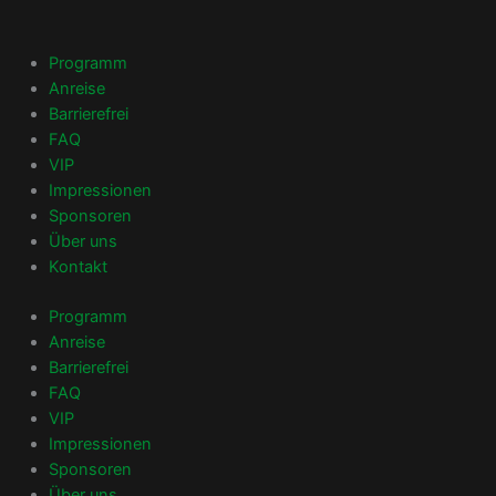
Zum
Inhalt
springen
Programm
Anreise
Barrierefrei
FAQ
VIP
Impressionen
Sponsoren
Über uns
Kontakt
Programm
Anreise
Barrierefrei
FAQ
VIP
Impressionen
Sponsoren
Über uns